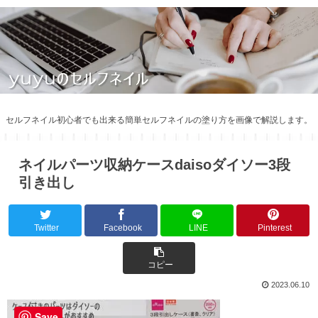
セルフネイル初心者でも出来る簡単セルフネイルの塗り方を画像で解説します。
ネイルパーツ収納ケースdaisoダイソー3段
引き出し
Twitter
Facebook
LINE
Pinterest
コピー
2023.06.10
Save