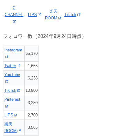
C
楽天
CHANNEL
LIPS
TikTok
ROOM
フォロワー数（2024年9月24日時点）
Instagram
65,170
Twitter
1,665
YouTube
6,238
TikTok
10,900
Pinterest
3,280
LIPS
2,700
楽天
3,565
ROOM