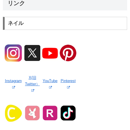
リンク
ネイル
X(旧
Instagram
YouTube
Pinterest
Twitter）